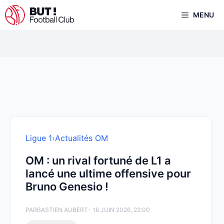
Aller
MENU
au
contenu
Ligue 1
›
Actualités OM
OM : un rival fortuné de L1 a
lancé une ultime offensive pour
Bruno Genesio !
PAR
BASTIEN AUBERT
- 16 JUIN 2026, 22:00