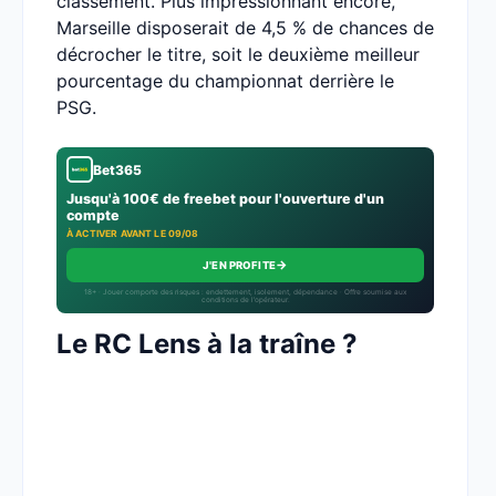
classement. Plus impressionnant encore,
Marseille disposerait de 4,5 % de chances de
décrocher le titre, soit le deuxième meilleur
pourcentage du championnat derrière le
PSG.
Bet365
Jusqu'à 100€ de freebet pour l'ouverture d'un
compte
À ACTIVER AVANT LE 09/08
→
J'EN PROFITE
18+ · Jouer comporte des risques : endettement, isolement, dépendance · Offre soumise aux
conditions de l’opérateur.
Le RC Lens à la traîne ?