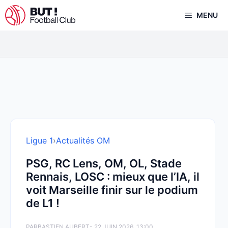
Aller
MENU
au
contenu
Ligue 1
›
Actualités OM
PSG, RC Lens, OM, OL, Stade
Rennais, LOSC : mieux que l’IA, il
voit Marseille finir sur le podium
de L1 !
PAR
BASTIEN AUBERT
- 22 JUIN 2026, 13:00