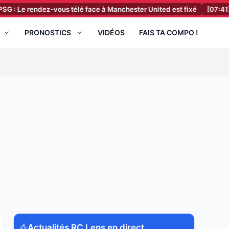
ndez-vous télé face à Manchester United est fixé
[07:41]
FC Nantes 
PRONOSTICS
VIDÉOS
FAIS TA COMPO !
Actualités RC Lens en direct