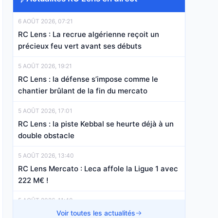
6 AOÛT 2026, 07:21
RC Lens : La recrue algérienne reçoit un
précieux feu vert avant ses débuts
5 AOÛT 2026, 19:21
RC Lens : la défense s’impose comme le
chantier brûlant de la fin du mercato
5 AOÛT 2026, 17:01
RC Lens : la piste Kebbal se heurte déjà à un
double obstacle
5 AOÛT 2026, 13:40
RC Lens Mercato : Leca affole la Ligue 1 avec
222 M€ !
5 AOÛT 2026, 11:40
RC Lens Mercato : à peine arrivé, Titraoui
Voir toutes les actualités