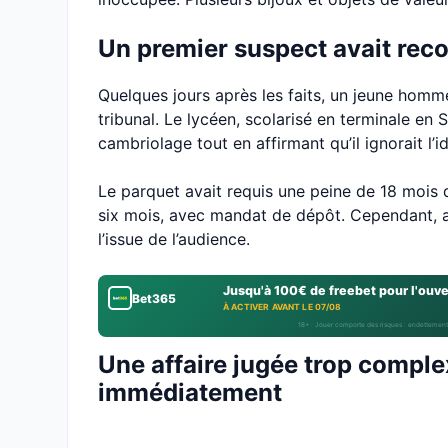
Un premier suspect avait reco
Quelques jours après les faits, un jeune homme
tribunal. Le lycéen, scolarisé en terminale en
cambriolage tout en affirmant qu’il ignorait l’
Le parquet avait requis une peine de 18 mois d
six mois, avec mandat de dépôt. Cependant, au
l’issue de l’audience.
Jusqu'à 100€ de freebet pour l'ouv
Bet365
À ACTIVER AVANT LE 07/08
18+ · Jouer comporte des risques : endettement
Une affaire jugée trop comple
immédiatement