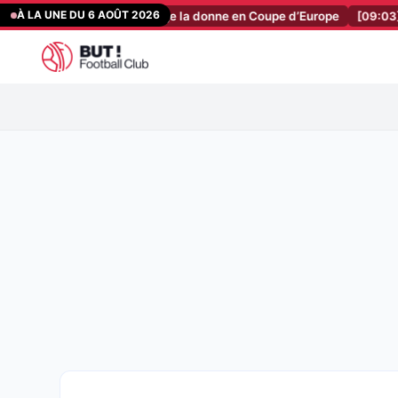
Aller
À LA UNE DU 6 AOÛT 2026
au règlement change la donne en Coupe d’Europe
[09:03]
ASSE : le
au
contenu