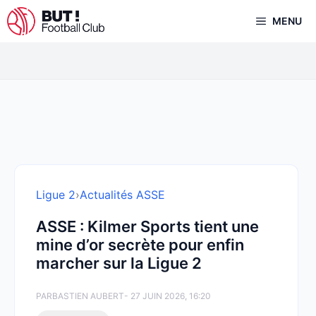
Aller
MENU
au
contenu
Ligue 2
›
Actualités ASSE
ASSE : Kilmer Sports tient une
mine d’or secrète pour enfin
marcher sur la Ligue 2
PAR
BASTIEN AUBERT
- 27 JUIN 2026, 16:20