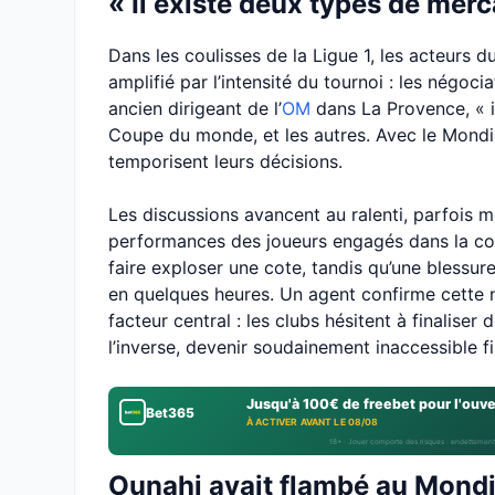
« Il existe deux types de merc
Dans les coulisses de la Ligue 1, les acteur
amplifié par l’intensité du tournoi : les négoc
ancien dirigeant de l’
OM
dans La Provence, « i
Coupe du monde, et les autres. Avec le Mondial
temporisent leurs décisions.
Les discussions avancent au ralenti, parfois 
performances des joueurs engagés dans la comp
faire exploser une cote, tandis qu’une blessu
en quelques heures. Un agent confirme cette n
facteur central : les clubs hésitent à finaliser
l’inverse, devenir soudainement inaccessible f
Jusqu'à 100€ de freebet pour l'ouv
Bet365
À ACTIVER AVANT LE 08/08
18+ · Jouer comporte des risques : endettement
Ounahi avait flambé au Mond