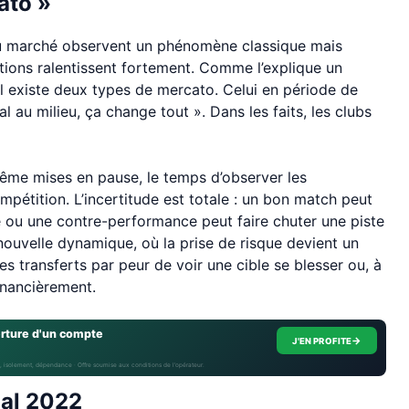
ato »
s du marché observent un phénomène classique mais
iations ralentissent fortement. Comme l’explique un
l existe deux types de mercato. Celui en période de
 au milieu, ça change tout ». Dans les faits, les clubs
même mises en pause, le temps d’observer les
étition. L’incertitude est totale : un bon match peut
re ou une contre-performance peut faire chuter une piste
ouvelle dynamique, où la prise de risque devient un
 des transferts par peur de voir une cible se blesser ou, à
inancièrement.
erture d'un compte
→
J'EN PROFITE
, isolement, dépendance · Offre soumise aux conditions de l’opérateur.
ial 2022