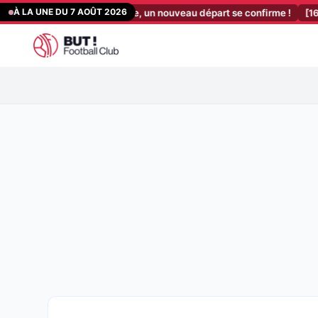
Aller
À LA UNE DU 7 AOÛT 2026
no Genesio l’annonce, un nouveau départ se confirme !
[16:20]
PSG 
au
contenu