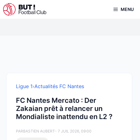
Aller
MENU
au
contenu
Ligue 1
›
Actualités FC Nantes
FC Nantes Mercato : Der
Zakaian prêt à relancer un
Mondialiste inattendu en L2 ?
PAR
BASTIEN AUBERT
- 7 JUIL 2026, 09:00