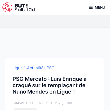
Aller
MENU
au
contenu
Ligue 1
›
Actualités PSG
PSG Mercato : Luis Enrique a
craqué sur le remplaçant de
Nuno Mendes en Ligue 1
PAR
BASTIEN AUBERT
- 7 JUIL 2026, 08:00