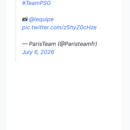
#TeamPSG
📸
@lequipe
pic.twitter.com/z5hyZ0cHze
— ParisTeam (@Paristeamfr)
July 6, 2026