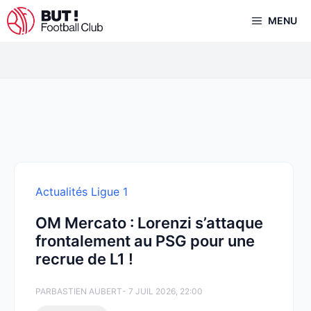
Aller
MENU
au
contenu
Actualités Ligue 1
OM Mercato : Lorenzi s’attaque
frontalement au PSG pour une
recrue de L1 !
PAR
BASTIEN AUBERT
- 7 JUIL 2026, 22:00