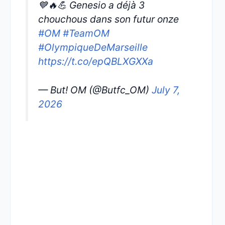
💙🔥💪 Genesio a déjà 3
chouchous dans son futur onze
#OM
#TeamOM
#OlympiqueDeMarseille
https://t.co/epQBLXGXXa
— But! OM (@Butfc_OM)
July 7,
2026