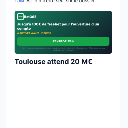
l’
OM
est loin d’être seul sur le dossier.
Bet365
Jusqu'à 100€ de freebet pour l'ouverture d'un
compte
À ACTIVER AVANT LE 08/08
→
J'EN PROFITE
18+ · Jouer comporte des risques : endettement, isolement, dépendance · Offre soumise aux
conditions de l’opérateur.
Toulouse attend 20 M€