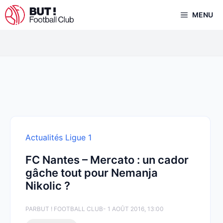
Aller
MENU
au
contenu
Actualités Ligue 1
FC Nantes – Mercato : un cador
gâche tout pour Nemanja
Nikolic ?
PAR
BUT ! FOOTBALL CLUB
- 1 AOÛT 2016, 13:00