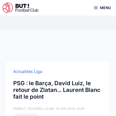
Aller
MENU
au
contenu
Actualités Liga
PSG : le Barça, David Luiz, le
retour de Zlatan… Laurent Blanc
fait le point
PAR
BUT ! FOOTBALL CLUB
- 20 AVR 2015, 18:48