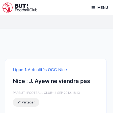
Aller
MENU
au
contenu
Ligue 1
›
Actualités OGC Nice
Nice : J. Ayew ne viendra pas
PAR
BUT ! FOOTBALL CLUB
- 4 SEP 2012, 18:13
🔗 Partager