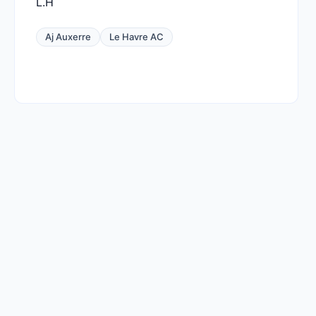
L.H
Aj Auxerre
Le Havre AC