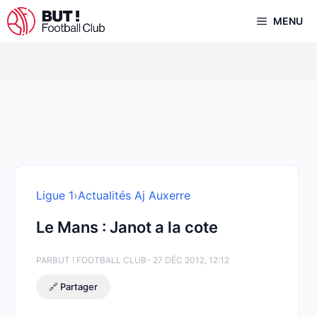
Aller
MENU
au
contenu
Ligue 1
›
Actualités Aj Auxerre
Le Mans : Janot a la cote
PAR
BUT ! FOOTBALL CLUB
- 27 DÉC 2012, 12:12
🔗 Partager