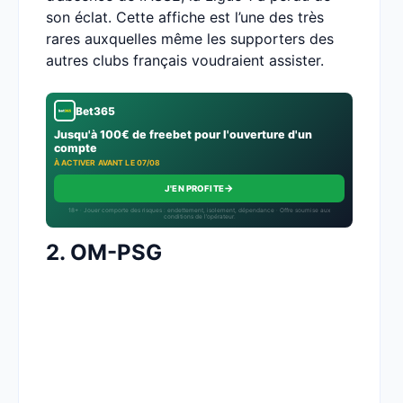
son éclat. Cette affiche est l’une des très
rares auxquelles même les supporters des
autres clubs français voudraient assister.
Bet365
Jusqu'à 100€ de freebet pour l'ouverture d'un
compte
À ACTIVER AVANT LE 07/08
→
J'EN PROFITE
18+ · Jouer comporte des risques : endettement, isolement, dépendance · Offre soumise aux
conditions de l’opérateur.
2. OM-PSG