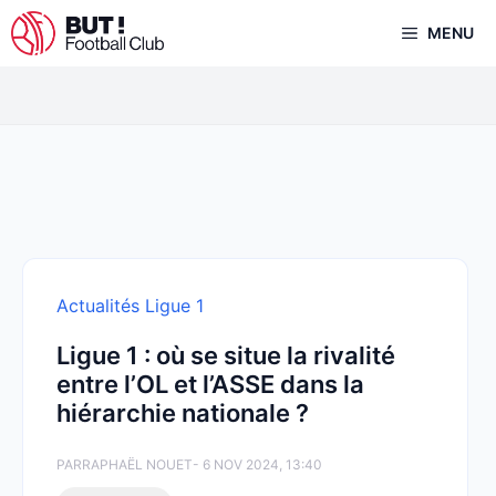
Aller
MENU
au
contenu
Actualités Ligue 1
Ligue 1 : où se situe la rivalité
entre l’OL et l’ASSE dans la
hiérarchie nationale ?
PAR
RAPHAËL NOUET
- 6 NOV 2024, 13:40