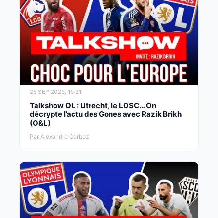
26 SEP 2025, 15:21
Talkshow OL : Utrecht, le LOSC… On
décrypte l’actu des Gones avec Razik Brikh
(O&L)
Par Alexandre Corboz