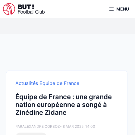
Aller
MENU
au
contenu
Actualités Equipe de France
Équipe de France : une grande
nation européenne a songé à
Zinédine Zidane
PAR
ALEXANDRE CORBOZ
- 8 MAR 2025, 14:00