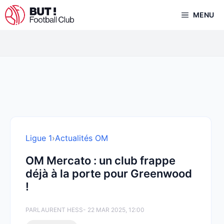
Aller
MENU
au
contenu
Ligue 1
›
Actualités OM
OM Mercato : un club frappe
déjà à la porte pour Greenwood
!
PAR
LAURENT HESS
- 22 MAR 2025, 12:00