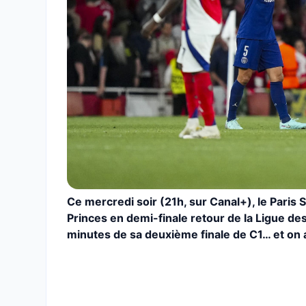
Ce mercredi soir (21h, sur Canal+), le Paris
Princes en demi-finale retour de la Ligue d
minutes de sa deuxième finale de C1… et on a