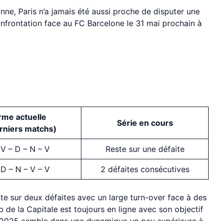
onne, Paris n’a jamais été aussi proche de disputer une
onfrontation face au FC Barcelone le 31 mai prochain à
rme actuelle
Série en cours
rniers matchs)
 V – D – N – V
Reste sur une défaite
 D – N – V – V
2 défaites consécutives
este sur deux défaites avec un large turn-over face à des
b de la Capitale est toujours en ligne avec son objectif