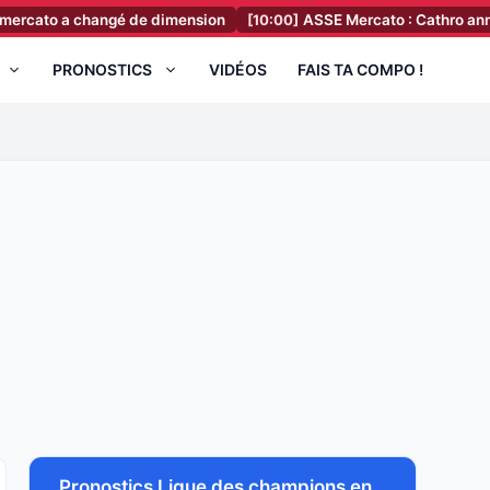
 changé de dimension
[10:00]
ASSE Mercato : Cathro annonce encore
PRONOSTICS
VIDÉOS
FAIS TA COMPO !
Pronostics Ligue des champions en