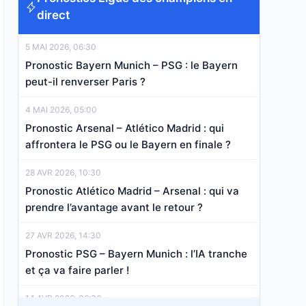
direct
5 MAI 2026, 06:30
Pronostic Bayern Munich – PSG : le Bayern
peut-il renverser Paris ?
4 MAI 2026, 05:00
Pronostic Arsenal – Atlético Madrid : qui
affrontera le PSG ou le Bayern en finale ?
28 AVR 2026, 10:30
Pronostic Atlético Madrid – Arsenal : qui va
prendre l’avantage avant le retour ?
27 AVR 2026, 14:30
Pronostic PSG – Bayern Munich : l’IA tranche
et ça va faire parler !
14 AVR 2026, 06:30