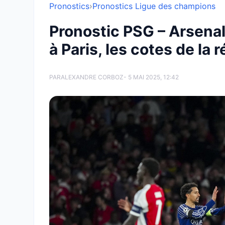
Pronostics
›
Pronostics Ligue des champions
Pronostic PSG – Arsenal 
à Paris, les cotes de la 
PAR
ALEXANDRE CORBOZ
- 5 MAI 2025, 12:42