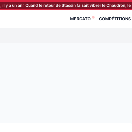
n : Quand le retour de Stassin faisait vibrer le Chaudron, le mercato a
MERCATO
COMPÉTITIONS