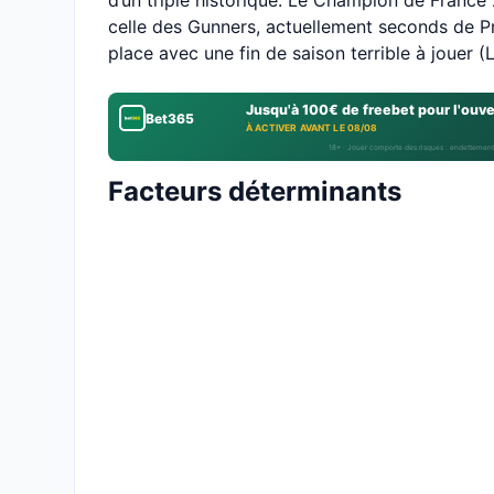
d’un triplé historique. Le Champion de Franc
celle des Gunners, actuellement seconds de Pr
place avec une fin de saison terrible à jouer 
Jusqu'à 100€ de freebet pour l'ouv
Bet365
À ACTIVER AVANT LE 08/08
18+ · Jouer comporte des risques : endettement
Facteurs déterminants