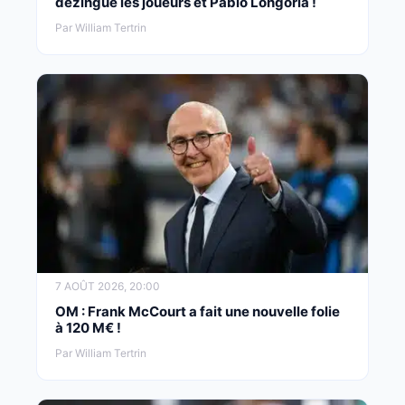
dézingue les joueurs et Pablo Longoria !
Par William Tertrin
7 AOÛT 2026, 20:00
OM : Frank McCourt a fait une nouvelle folie
à 120 M€ !
Par William Tertrin