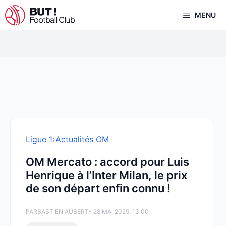
Aller
MENU
au
contenu
Ligue 1
›
Actualités OM
OM Mercato : accord pour Luis
Henrique à l’Inter Milan, le prix
de son départ enfin connu !
PAR
BASTIEN AUBERT
- 28 MAI 2025, 13:00