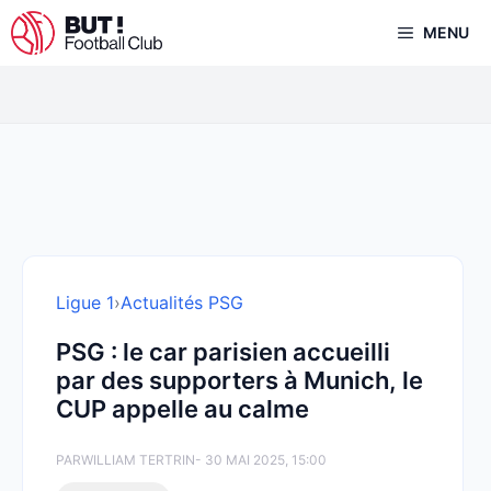
Aller
MENU
au
contenu
Ligue 1
›
Actualités PSG
PSG : le car parisien accueilli
par des supporters à Munich, le
CUP appelle au calme
PAR
WILLIAM TERTRIN
- 30 MAI 2025, 15:00