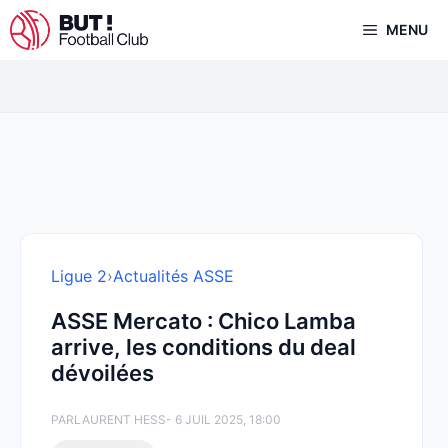
Aller
MENU
au
contenu
Ligue 2
›
Actualités ASSE
ASSE Mercato : Chico Lamba
arrive, les conditions du deal
dévoilées
PAR
LAURENT HESS
- 6 JUIL 2025, 18:00