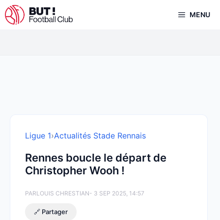
Aller
MENU
au
contenu
Ligue 1
›
Actualités Stade Rennais
Rennes boucle le départ de
Christopher Wooh !
PAR
LOUIS CHRESTIAN
- 3 SEP 2025, 14:57
🔗 Partager