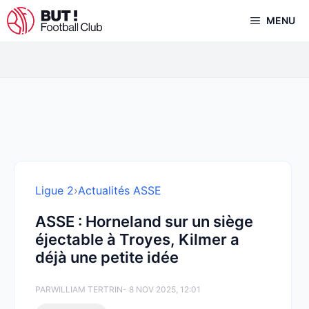
Aller
MENU
au
contenu
Ligue 2
›
Actualités ASSE
ASSE : Horneland sur un siège
éjectable à Troyes, Kilmer a
déjà une petite idée
PAR
WILLIAM TERTRIN
- 8 NOV 2025, 12:01