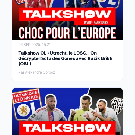
26 SEP 2025, 15:21
Talkshow OL : Utrecht, le LOSC… On
décrypte l’actu des Gones avec Razik Brikh
(O&L)
Par Alexandre Corboz