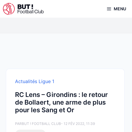
Aller
MENU
au
contenu
Actualités Ligue 1
RC Lens – Girondins : le retour
de Bollaert, une arme de plus
pour les Sang et Or
PAR
BUT ! FOOTBALL CLUB
- 12 FÉV 2022, 11:39