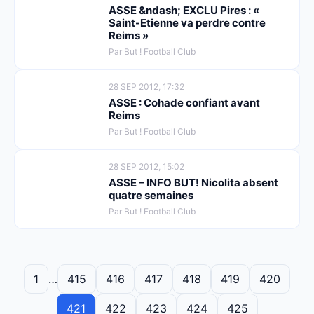
ASSE &ndash; EXCLU Pires : «
Saint-Etienne va perdre contre
Reims »
Par But ! Football Club
28 SEP 2012, 17:32
ASSE : Cohade confiant avant
Reims
Par But ! Football Club
28 SEP 2012, 15:02
ASSE – INFO BUT! Nicolita absent
quatre semaines
Par But ! Football Club
1
…
415
416
417
418
419
420
421
422
423
424
425