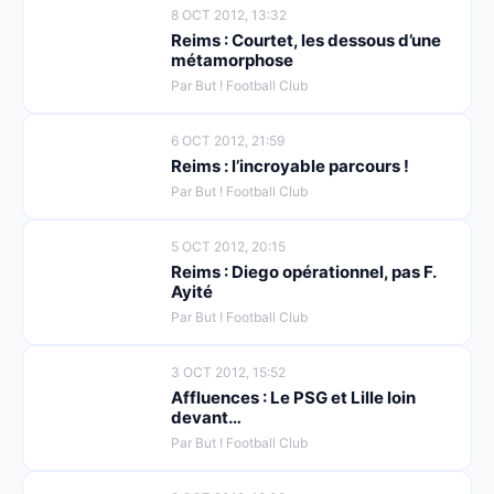
8 OCT 2012, 13:32
Reims : Courtet, les dessous d’une
métamorphose
Par But ! Football Club
6 OCT 2012, 21:59
Reims : l’incroyable parcours !
Par But ! Football Club
5 OCT 2012, 20:15
Reims : Diego opérationnel, pas F.
Ayité
Par But ! Football Club
3 OCT 2012, 15:52
Affluences : Le PSG et Lille loin
devant…
Par But ! Football Club