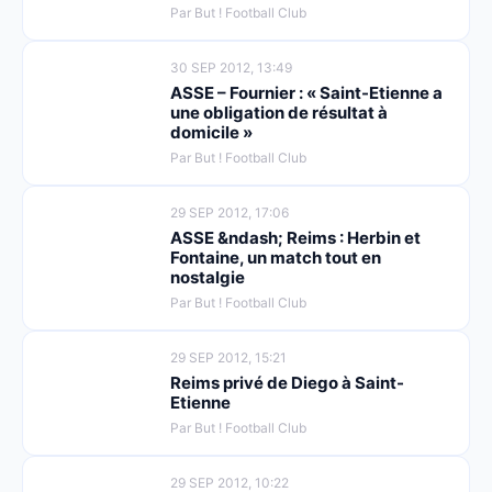
Par But ! Football Club
30 SEP 2012, 13:49
ASSE – Fournier : « Saint-Etienne a
une obligation de résultat à
domicile »
Par But ! Football Club
29 SEP 2012, 17:06
ASSE &ndash; Reims : Herbin et
Fontaine, un match tout en
nostalgie
Par But ! Football Club
29 SEP 2012, 15:21
Reims privé de Diego à Saint-
Etienne
Par But ! Football Club
29 SEP 2012, 10:22