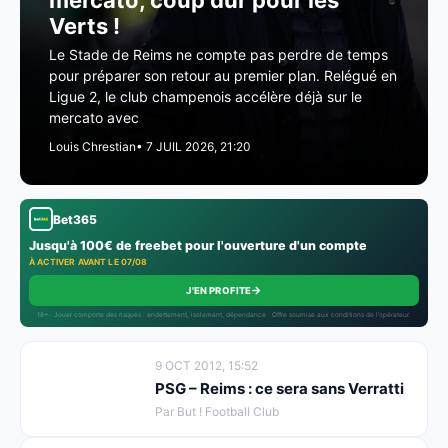
mercato, coup dur pour les
Verts !
Le Stade de Reims ne compte pas perdre de temps
pour préparer son retour au premier plan. Relégué en
Ligue 2, le club champenois accélère déjà sur le
mercato avec
Louis Chrestian
• 7 JUIL 2026, 21:20
Bet365
Jusqu'à 100€ de freebet pour l'ouverture d'un compte
À ACTIVER AVANT LE 07/08
→
J'EN PROFITE
18+ · Jouer comporte des risques : endettement, isolement, dépendance · Offre soumise aux conditions de l’opérateur.
9 OCT 2012, 15:52
PSG – Reims : ce sera sans Verratti
Par But ! Football Club