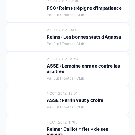
2 OCT 2012, 18:08
PSG : Reims trépigne d’impatience
Par But ! Football Club
2 OCT 2012, 14:08
Reims : Les bonnes stats d’Agassa
Par But ! Football Club
2 OCT 2012, 09:54
ASSE : Lemoine enrage contre les
arbitres
Par But ! Football Club
1 OCT 2012, 13:01
ASSE : Perrin veut y croire
Par But ! Football Club
1 OCT 2012, 11:06
Reims : Caillot « fier » de ses
joueurs