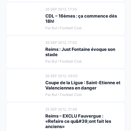
26 SEP 2012, 17:35
CDL – 16èmes : ça commence dès
18h!
Par But ! Football Club
26 SEP 2012, 17:02
Reims : Just Fontaine évoque son
stade
Par But ! Football Club
26 SEP 2012, 09:00
Coupe de la Ligue : Saint-Etienne et
Valenciennes en danger
Par But ! Football Club
25 SEP 2012, 21:49
Reims – EXCLU Fauvergue :
«Refaire ce qu&#39;ont fait les
anciens»