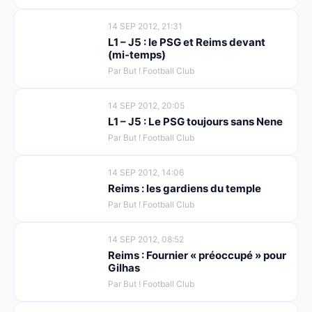
14 SEP 2012, 21:31
L1 – J5 : le PSG et Reims devant
(mi-temps)
Par But ! Football Club
14 SEP 2012, 20:05
L1 – J5 : Le PSG toujours sans Nene
Par But ! Football Club
14 SEP 2012, 14:06
Reims : les gardiens du temple
Par But ! Football Club
14 SEP 2012, 08:52
Reims : Fournier « préoccupé » pour
Gilhas
Par But ! Football Club