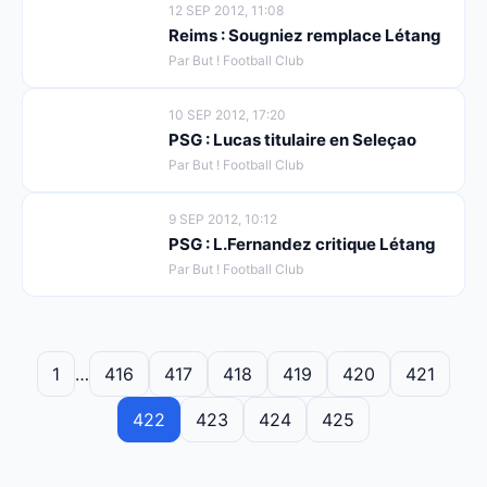
12 SEP 2012, 11:08
Reims : Sougniez remplace Létang
Par But ! Football Club
10 SEP 2012, 17:20
PSG : Lucas titulaire en Seleçao
Par But ! Football Club
9 SEP 2012, 10:12
PSG : L.Fernandez critique Létang
Par But ! Football Club
1
…
416
417
418
419
420
421
422
423
424
425