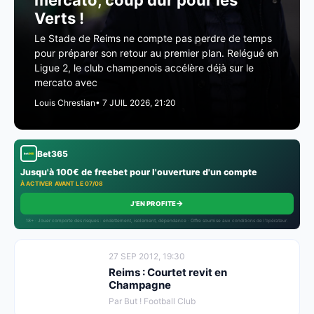
mercato, coup dur pour les
Verts !
Le Stade de Reims ne compte pas perdre de temps
pour préparer son retour au premier plan. Relégué en
Ligue 2, le club champenois accélère déjà sur le
mercato avec
Louis Chrestian
• 7 JUIL 2026, 21:20
Bet365
Jusqu'à 100€ de freebet pour l'ouverture d'un compte
À ACTIVER AVANT LE 07/08
→
J'EN PROFITE
18+ · Jouer comporte des risques : endettement, isolement, dépendance · Offre soumise aux conditions de l’opérateur.
27 SEP 2012, 19:30
Reims : Courtet revit en
Champagne
Par But ! Football Club