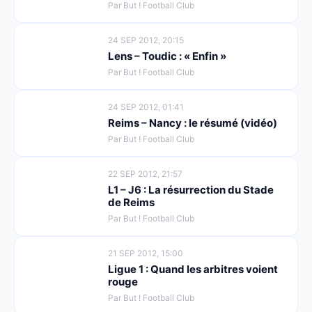
Par But ! Football Club
24 SEP 2012, 20:15
Lens – Toudic : « Enfin »
Par But ! Football Club
24 SEP 2012, 01:41
Reims – Nancy : le résumé (vidéo)
Par But ! Football Club
22 SEP 2012, 21:57
L1 – J6 : La résurrection du Stade
de Reims
Par But ! Football Club
21 SEP 2012, 15:00
Ligue 1 : Quand les arbitres voient
rouge
Par But ! Football Club