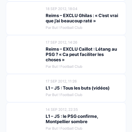
18 SEP 2012, 18:04
Reims – EXCLU Ghilas : « C’est vrai
que j’ai beaucoup raté »
Par But ! Football Club
17 SEP 2012, 14:26
Reims – EXCLU Caillot : Létang au
PSG ? « Ca peut faciliter les
choses »
Par But ! Football Club
17 SEP 2012, 11:26
L1 – J5 : Tous les buts (vidéos)
Par But ! Football Club
14 SEP 2012, 22:35
L1 – J5 : le PSG confirme,
Montpellier sombre
Par But ! Football Club