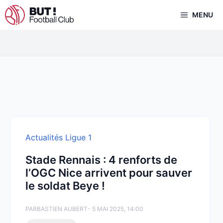
Aller
MENU
au
contenu
Actualités Ligue 1
Stade Rennais : 4 renforts de
l’OGC Nice arrivent pour sauver
le soldat Beye !
PAR
BASTIEN AUBERT
- 5 MAI 2025, 14:00