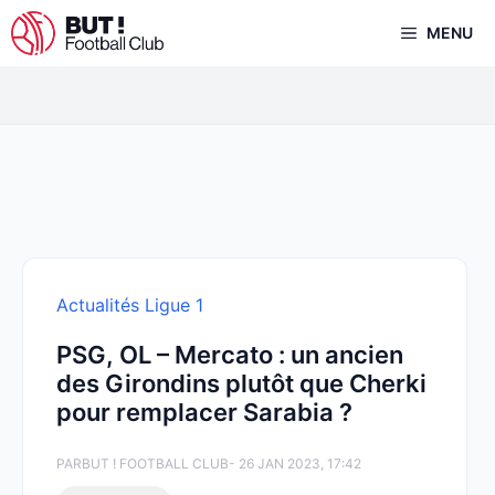
Aller
MENU
au
contenu
Actualités Ligue 1
PSG, OL – Mercato : un ancien
des Girondins plutôt que Cherki
pour remplacer Sarabia ?
PAR
BUT ! FOOTBALL CLUB
- 26 JAN 2023, 17:42