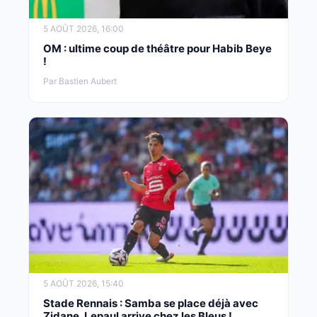
5 AOÛT 2026, 16:00
OM : ultime coup de théâtre pour Habib Beye
!
Par Bastien Aubert
5 AOÛT 2026, 15:40
Stade Rennais : Samba se place déjà avec
Zidane, Lepaul arrive chez les Bleus !