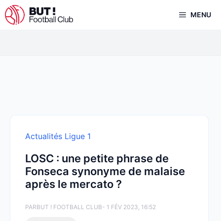
Aller
MENU
au
contenu
Actualités Ligue 1
LOSC : une petite phrase de
Fonseca synonyme de malaise
après le mercato ?
PAR
BUT ! FOOTBALL CLUB
- 1 FÉV 2023, 16:52