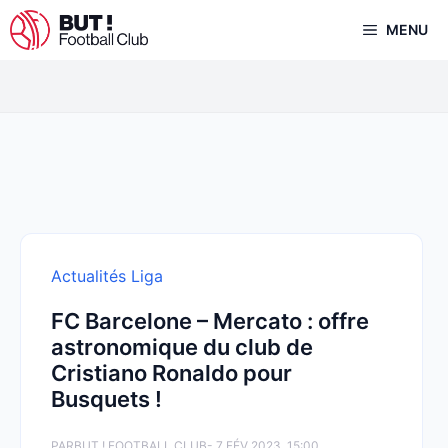
Aller
MENU
au
contenu
Actualités Liga
FC Barcelone – Mercato : offre
astronomique du club de
Cristiano Ronaldo pour
Busquets !
PAR
BUT ! FOOTBALL CLUB
- 7 FÉV 2023, 15:00