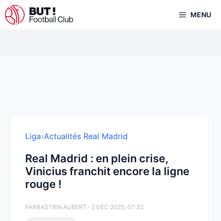
Aller
MENU
au
contenu
Liga
›
Actualités Real Madrid
Real Madrid : en plein crise,
Vinicius franchit encore la ligne
rouge !
PAR
BASTIEN AUBERT
- 2 DÉC 2025, 07:32