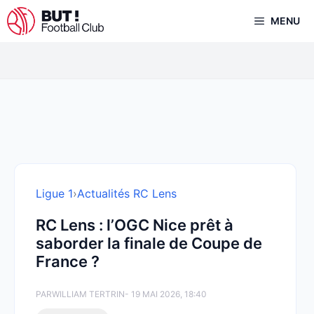
Aller
MENU
au
contenu
Ligue 1
›
Actualités RC Lens
RC Lens : l’OGC Nice prêt à
saborder la finale de Coupe de
France ?
PAR
WILLIAM TERTRIN
- 19 MAI 2026, 18:40