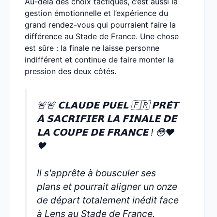
Au-delà des choix tactiques, c’est aussi la
gestion émotionnelle et l’expérience du
grand rendez-vous qui pourraient faire la
différence au Stade de France. Une chose
est sûre : la finale ne laisse personne
indifférent et continue de faire monter la
pression des deux côtés.
🚨🚨 𝗖𝗟𝗔𝗨𝗗𝗘 𝗣𝗨𝗘𝗟 🇫🇷 𝗣𝗥𝗘̂𝗧
𝗔̀ 𝗦𝗔𝗖𝗥𝗜𝗙𝗜𝗘𝗥 𝗟𝗔 𝗙𝗜𝗡𝗔𝗟𝗘 𝗗𝗘
𝗟𝗔 𝗖𝗢𝗨𝗣𝗘 𝗗𝗘 𝗙𝗥𝗔𝗡𝗖𝗘 ! 😳❤️
🖤
Il s'apprête à bousculer ses
plans et pourrait aligner un onze
de départ totalement inédit face
à Lens au Stade de France.