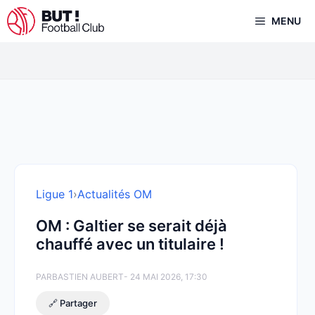
Aller
MENU
au
contenu
Ligue 1
›
Actualités OM
OM : Galtier se serait déjà
chauffé avec un titulaire !
PAR
BASTIEN AUBERT
- 24 MAI 2026, 17:30
🔗 Partager