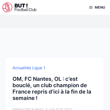
Aller
MENU
au
contenu
Actualités Ligue 1
OM, FC Nantes, OL : c’est
bouclé, un club champion de
France repris d’ici à la fin de la
semaine !
PAR
BASTIEN AUBERT
- 4 JUIN 2026, 18:00