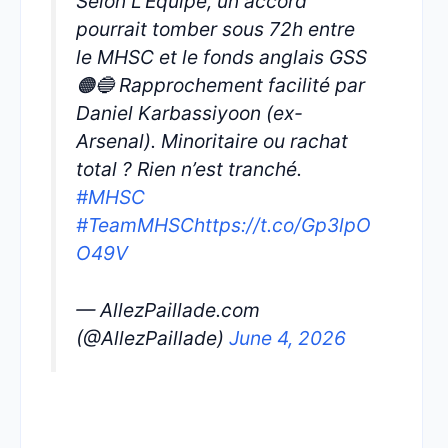
Selon L’Équipe, un accord
pourrait tomber sous 72h entre
le MHSC et le fonds anglais GSS
🟠🔵 Rapprochement facilité par
Daniel Karbassiyoon (ex-
Arsenal). Minoritaire ou rachat
total ? Rien n’est tranché.
#MHSC
#TeamMHSC
https://t.co/Gp3lpO
O49V
— AllezPaillade.com
(@AllezPaillade)
June 4, 2026