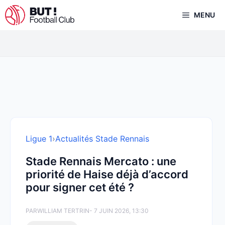
Aller
MENU
au
contenu
Ligue 1
›
Actualités Stade Rennais
Stade Rennais Mercato : une
priorité de Haise déjà d’accord
pour signer cet été ?
PAR
WILLIAM TERTRIN
- 7 JUIN 2026, 13:30