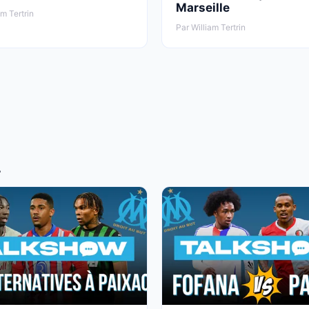
Marseille
am Tertrin
Par William Tertrin
T