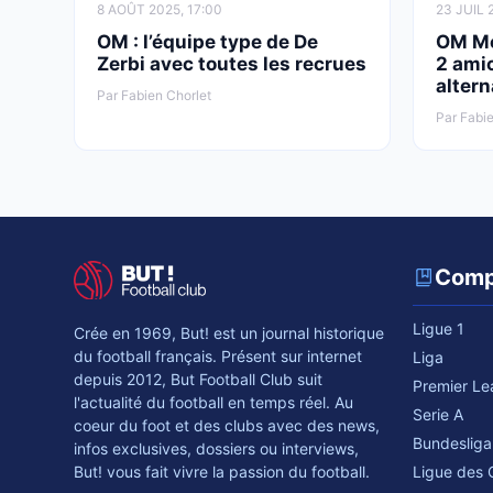
8 AOÛT 2025, 17:00
23 JUIL 
OM : l’équipe type de De
OM Mer
Zerbi avec toutes les recrues
2 amic
altern
Par Fabien Chorlet
Par Fabie
Comp
Ligue 1
Crée en 1969, But! est un journal historique
du football français. Présent sur internet
Liga
depuis 2012, But Football Club suit
Premier L
l'actualité du football en temps réel. Au
Serie A
coeur du foot et des clubs avec des news,
Bundesliga
infos exclusives, dossiers ou interviews,
Ligue des
But! vous fait vivre la passion du football.