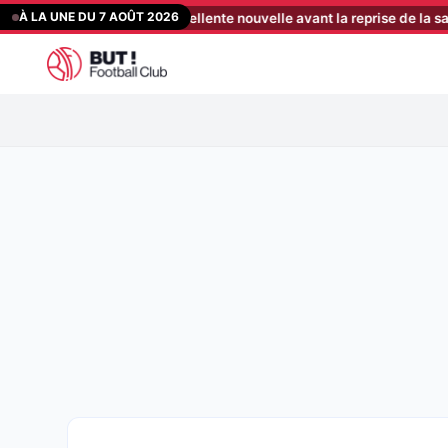
Aller
À LA UNE DU 7 AOÛT 2026
er reçoit une excellente nouvelle avant la reprise de la saison
[22
au
contenu