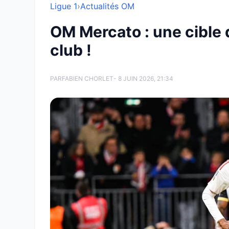
Ligue 1
›
Actualités OM
OM Mercato : une cible d
club !
PAR
FABIEN CHORLET
- 8 JUIN 2026, 21:34