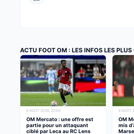
ACTU FOOT OM : LES INFOS LES PLU
6 AOÛT 2026, 22:00
6 AOÛT 2
OM Mercato : une offre est
OM Me
partie pour un attaquant
mis d’
ciblé par Leca au RC Lens
Marsei