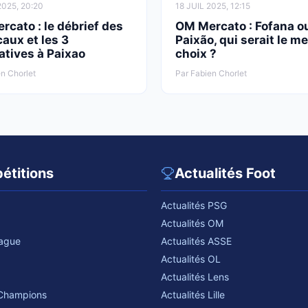
2025, 20:20
18 JUIL 2025, 12:15
cato : le débrief des
OM Mercato : Fofana o
aux et les 3
Paixão, qui serait le me
atives à Paixao
choix ?
n Chorlet
Par Fabien Chorlet
étitions
Actualités Foot
Actualités PSG
Actualités OM
eague
Actualités ASSE
Actualités OL
Actualités Lens
 Champions
Actualités Lille