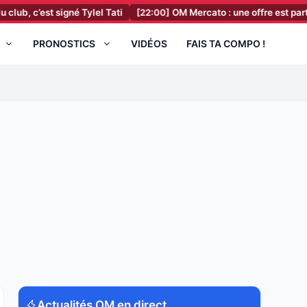
 signé Tylel Tati
[22:00]
OM Mercato : une offre est partie pour un
PRONOSTICS
VIDÉOS
FAIS TA COMPO !
Actualités OM en direct