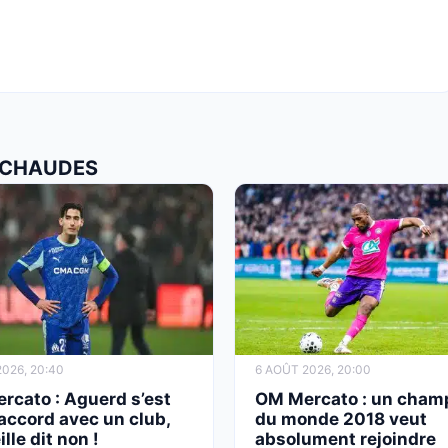
S CHAUDES
026, 20:40
6 AOÛT 2026, 20:00
rcato : Aguerd s’est
OM Mercato : un cham
accord avec un club,
du monde 2018 veut
lle dit non !
absolument rejoindre