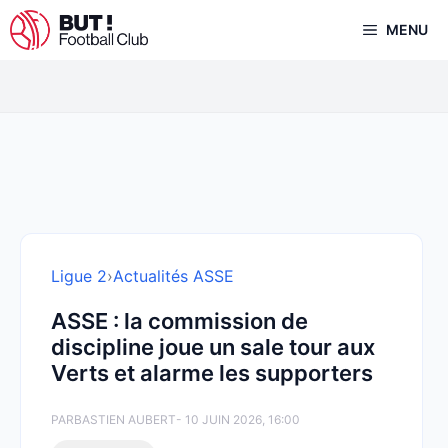
Aller
MENU
au
contenu
Ligue 2
›
Actualités ASSE
ASSE : la commission de
discipline joue un sale tour aux
Verts et alarme les supporters
PAR
BASTIEN AUBERT
- 10 JUIN 2026, 16:00