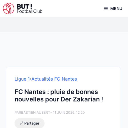
Aller
MENU
au
contenu
Ligue 1
›
Actualités FC Nantes
FC Nantes : pluie de bonnes
nouvelles pour Der Zakarian !
PAR
BASTIEN AUBERT
- 11 JUIN 2026, 12:20
🔗 Partager