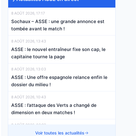
8 AOÛT 2026, 17:17
Sochaux – ASSE : une grande annonce est
tombée avant le match !
8 AOÛT 2026, 13:43
ASSE : le nouvel entraîneur fixe son cap, le
capitaine tourne la page
8 AOÛT 2026, 13:03
ASSE : Une offre espagnole relance enfin le
dossier du milieu !
8 AOÛT 2026, 10:43
ASSE : l’attaque des Verts a changé de
dimension en deux matches !
8 AOÛT 2026, 06:23
ASSE : Kilmer franchit les 10 M€ et change de
Voir toutes les actualités