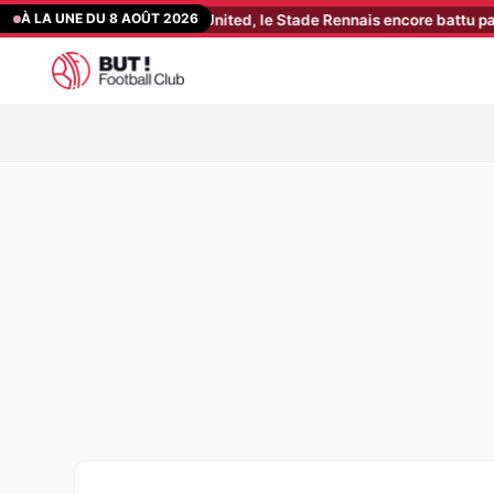
Aller
À LA UNE DU 8 AOÛT 2026
 par Manchester United, le Stade Rennais encore battu par Brentfor
au
contenu