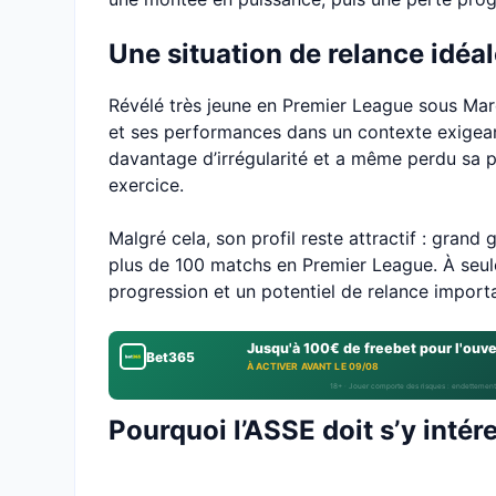
Une situation de relance idéal
Révélé très jeune en Premier League sous Marc
et ses performances dans un contexte exigeant
davantage d’irrégularité et a même perdu sa p
exercice.
Malgré cela, son profil reste attractif : grand
plus de 100 matchs en Premier League. À seul
progression et un potentiel de relance import
Jusqu'à 100€ de freebet pour l'ouv
Bet365
À ACTIVER AVANT LE 09/08
18+ · Jouer comporte des risques : endettement
Pourquoi l’ASSE doit s’y intér