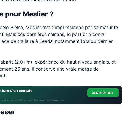
e pour Meslier ?
elo Bielsa, Meslier avait impressionné par sa maturité
. Mais ces dernières saisons, le portier a connu
lace de titulaire à Leeds, notamment lors du dernier
 gabarit (2,01 m), expérience du haut niveau anglais, et
ement 26 ans, il conserve une vraie marge de
ant.
erture d'un compte
→
J'EN PROFITE
, isolement, dépendance · Offre soumise aux conditions de l’opérateur.
esser