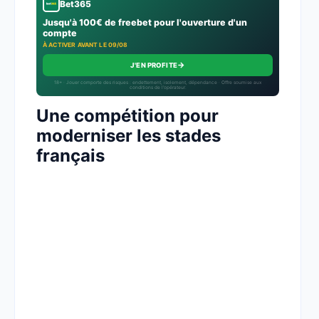
Bet365
Jusqu'à 100€ de freebet pour l'ouverture d'un
compte
À ACTIVER AVANT LE 09/08
→
J'EN PROFITE
18+ · Jouer comporte des risques : endettement, isolement, dépendance · Offre soumise aux
conditions de l’opérateur.
Une compétition pour
moderniser les stades
français