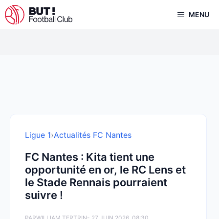
Aller
MENU
au
contenu
Ligue 1
›
Actualités FC Nantes
FC Nantes : Kita tient une
opportunité en or, le RC Lens et
le Stade Rennais pourraient
suivre !
PAR
WILLIAM TERTRIN
- 27 JUIN 2026, 08:30