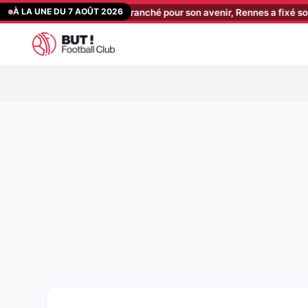
Aller
À LA UNE DU 7 AOÛT 2026
: Aït Boudlal a tranché pour son avenir, Rennes a fixé son prix !
[1
au
contenu