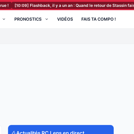
09]
Flashback, il y a un an : Quand le retour de Stassin faisait vibre
PRONOSTICS
VIDÉOS
FAIS TA COMPO !
Actualités RC Lens en direct