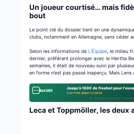
Un joueur courtisé… mais fidèl
bout
Le point clé du dossier tient en une dynamique
clubs, notamment en Allemagne, sans céder aux
Selon les informations de
L’Équipe
, le milieu 
dernier, préférant prolonger avec le Hertha Ber
semaines, il était de nouveau suivi par plusie
en forme n’est pas passé inaperçu. Mais Lens
Jusqu'à 100€ de freebet pour l'ouv
Bet365
À ACTIVER AVANT LE 08/08
18+ · Jouer comporte des risques : endettement
Leca et Toppmöller, les deux 