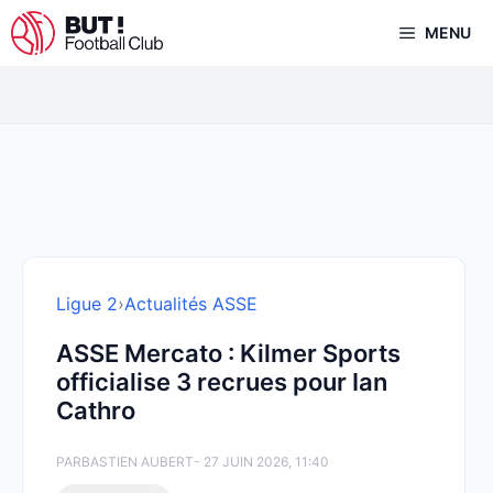
Aller
MENU
au
contenu
Ligue 2
›
Actualités ASSE
ASSE Mercato : Kilmer Sports
officialise 3 recrues pour Ian
Cathro
PAR
BASTIEN AUBERT
- 27 JUIN 2026, 11:40