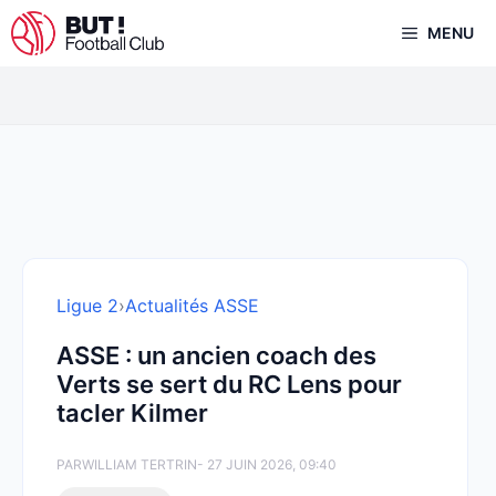
Aller
MENU
au
contenu
Ligue 2
›
Actualités ASSE
ASSE : un ancien coach des
Verts se sert du RC Lens pour
tacler Kilmer
PAR
WILLIAM TERTRIN
- 27 JUIN 2026, 09:40