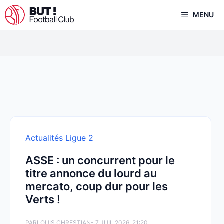
Aller
MENU
au
contenu
Actualités Ligue 2
ASSE : un concurrent pour le
titre annonce du lourd au
mercato, coup dur pour les
Verts !
PAR
LOUIS CHRESTIAN
- 7 JUIL 2026, 21:20