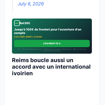
July 6, 2026
Bet365
Jusqu'à 100€ de freebet pour l'ouverture d'un
compte
À ACTIVER AVANT LE 08/08
→
J'EN PROFITE
18+ · Jouer comporte des risques : endettement, isolement, dépendance · Offre soumise aux
conditions de l’opérateur.
Reims boucle aussi un
accord avec un international
ivoirien