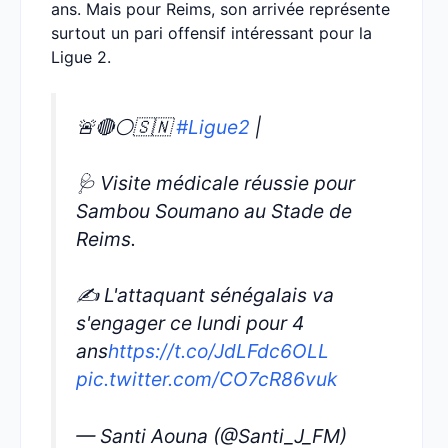
ans. Mais pour Reims, son arrivée représente
surtout un pari offensif intéressant pour la
Ligue 2.
🚨🔴⚪️🇸🇳
#Ligue2
|
🩺 Visite médicale réussie pour
Sambou Soumano au Stade de
Reims.
✍️ L'attaquant sénégalais va
s'engager ce lundi pour 4
ans
https://t.co/JdLFdc6OLL
pic.twitter.com/CO7cR86vuk
— Santi Aouna (@Santi_J_FM)