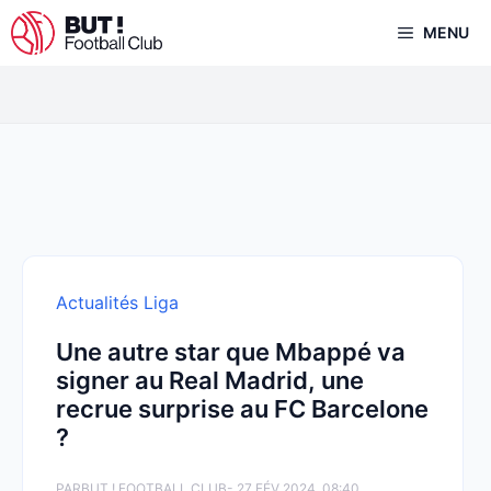
Aller
MENU
au
contenu
Actualités Liga
Une autre star que Mbappé va
signer au Real Madrid, une
recrue surprise au FC Barcelone
?
PAR
BUT ! FOOTBALL CLUB
- 27 FÉV 2024, 08:40