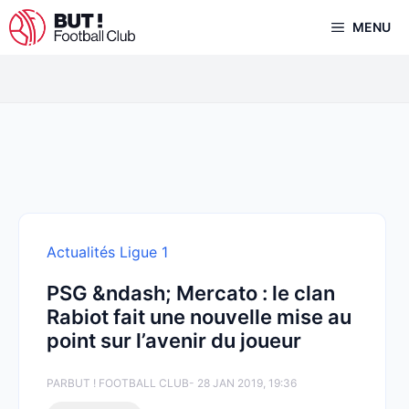
Aller
MENU
au
contenu
Actualités Ligue 1
PSG &ndash; Mercato : le clan
Rabiot fait une nouvelle mise au
point sur l’avenir du joueur
PAR
BUT ! FOOTBALL CLUB
- 28 JAN 2019, 19:36