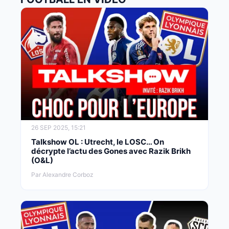
26 SEP 2025, 15:21
Talkshow OL : Utrecht, le LOSC… On
décrypte l’actu des Gones avec Razik Brikh
(O&L)
Par Alexandre Corboz