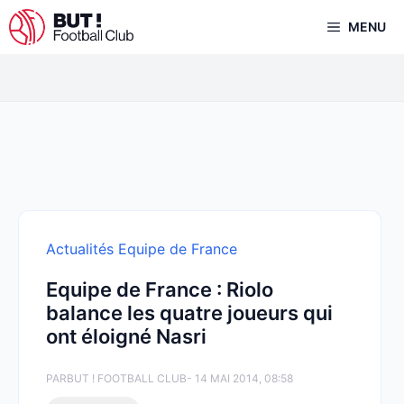
Aller
MENU
au
contenu
Actualités Equipe de France
Equipe de France : Riolo
balance les quatre joueurs qui
ont éloigné Nasri
PAR
BUT ! FOOTBALL CLUB
- 14 MAI 2014, 08:58