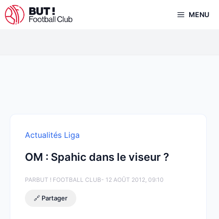
Aller
MENU
au
contenu
Actualités Liga
OM : Spahic dans le viseur ?
PAR
BUT ! FOOTBALL CLUB
- 12 AOÛT 2012, 09:10
🔗 Partager