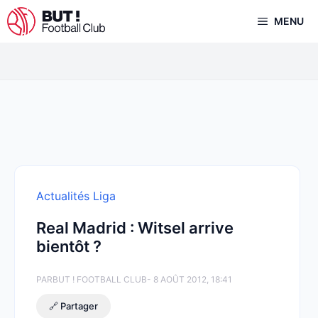
Aller
MENU
au
contenu
Actualités Liga
Real Madrid : Witsel arrive
bientôt ?
PAR
BUT ! FOOTBALL CLUB
- 8 AOÛT 2012, 18:41
🔗 Partager