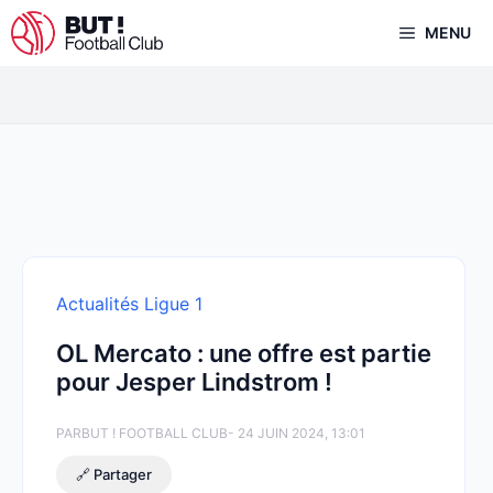
Aller
MENU
au
contenu
Actualités Ligue 1
OL Mercato : une offre est partie
pour Jesper Lindstrom !
PAR
BUT ! FOOTBALL CLUB
- 24 JUIN 2024, 13:01
🔗 Partager