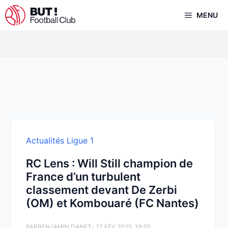
Aller
MENU
au
contenu
Actualités Ligue 1
RC Lens : Will Still champion de
France d’un turbulent
classement devant De Zerbi
(OM) et Kombouaré (FC Nantes)
PAR
BENJAMIN DANET
- 17 FÉV 2025, 19:20