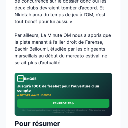
de concurrence sur le dossier donc oui les
deux clubs devraient tomber d’accord. Et
Nkietah aura du temps de jeu à l’OM, c’est
tout benef pour lui aussi. »
Par ailleurs, La Minute OM nous a appris que
la piste menant à l’ailier droit de Farense,
Bachir Belloumi, étudiée par les dirigeants
marseillais au début du mercato estival, ne
serait plus d’actualité.
Bet365
Jusqu'à 100€ de freebet pour l'ouverture d'un
compte
À ACTIVER AVANT LE 09/08
→
J'EN PROFITE
18+ · Jouer comporte des risques : endettement, isolement, dépendance · Offre soumise aux
conditions de l’opérateur.
Pour résumer