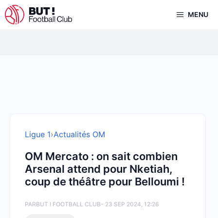
Aller
MENU
au
contenu
Ligue 1
›
Actualités OM
OM Mercato : on sait combien
Arsenal attend pour Nketiah,
coup de théâtre pour Belloumi !
PAR
BUT ! FOOTBALL CLUB
- 23 SEP 2024, 12:26